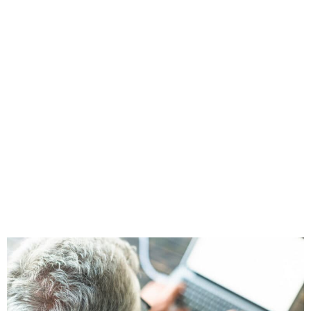
téléservice
permettant
d’effectuer des
demandes d’aides
en ligne